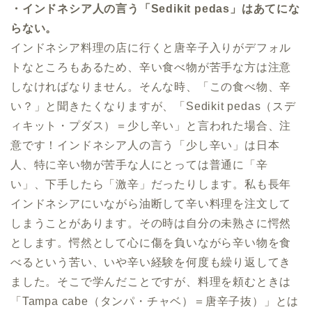
・インドネシア人の言う「Sedikit pedas」はあてにな
らない。
インドネシア料理の店に行くと唐辛子入りがデフォル
トなところもあるため、辛い食べ物が苦手な方は注意
しなければなりません。そんな時、「この食べ物、辛
い？」と聞きたくなりますが、「Sedikit pedas（スデ
ィキット・プダス）＝少し辛い」と言われた場合、注
意です！インドネシア人の言う「少し辛い」は日本
人、特に辛い物が苦手な人にとっては普通に「辛
い」、下手したら「激辛」だったりします。私も長年
インドネシアにいながら油断して辛い料理を注文して
しまうことがあります。その時は自分の未熟さに愕然
とします。愕然として心に傷を負いながら辛い物を食
べるという苦い、いや辛い経験を何度も繰り返してき
ました。そこで学んだことですが、料理を頼むときは
「Tampa cabe（タンパ・チャベ）＝唐辛子抜）」とは