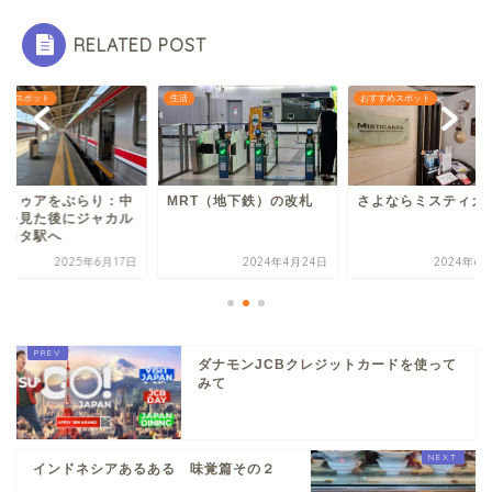
RELATED POST
すめスポット
生活
おすすめスポット
タトゥアをぶらり：中
MRT（地下鉄）の改札
さよならミスティカ
街を見た後にジャカル
・コタ駅へ
2025年6月17日
2024年4月24日
2024年6
ダナモンJCBクレジットカードを使って
みて
インドネシアあるある 味覚篇その２