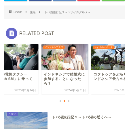
HOME
生活
トバ湖旅行記３～バリゲのグルメ～
RELATED POST
インドネシア入門
おすすめスポット
色の電気タクシー
インドネシアで結婚式に
コタトゥアをぶらり
anh SM」に乗って
参加することになった
ンドネシア最古の橋
た
ら？
2025年1月14日
2024年3月11日
2025年6
トバ湖旅行記２～トバ湖の近くへ～