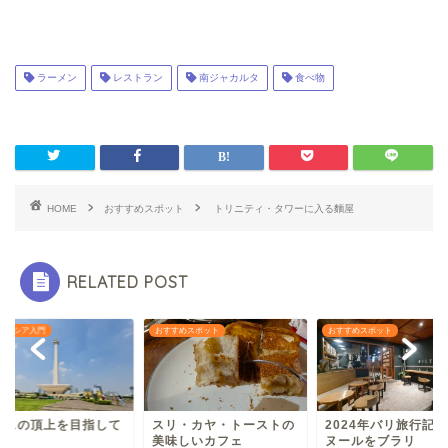
ラーメン
レストラン
南ジャカルタ
食べ物
HOME
おすすめスポット
トリニティ・タワーに入る麵屋
RELATED POST
ドネシア入門
おすすめスポット
おすすめスポット
ナスの頂上を目指して
スリ・カヤ・トーストの
2024年バリ旅行記
美味しいカフェ
ヌールをブラリ