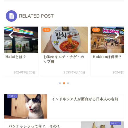
RELATED POST
生活
生活
jok Halalとは？
お勧めキムチ・チゲ・カ
Hokbenは何者？
ップ麺
2024年9月23日
2025年4月15日
2024年7月
インドネシア人が面白がる日本人の名前
パンチャシラって何？ その１