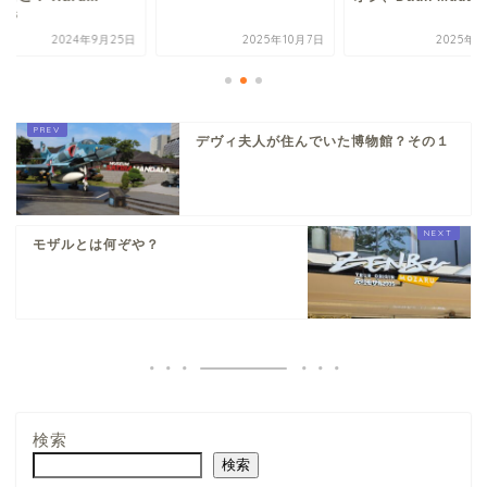
nis
2024年9月25日
2025年10月7日
2025年3
デヴィ夫人が住んでいた博物館？その１
モザルとは何ぞや？
検索
検索