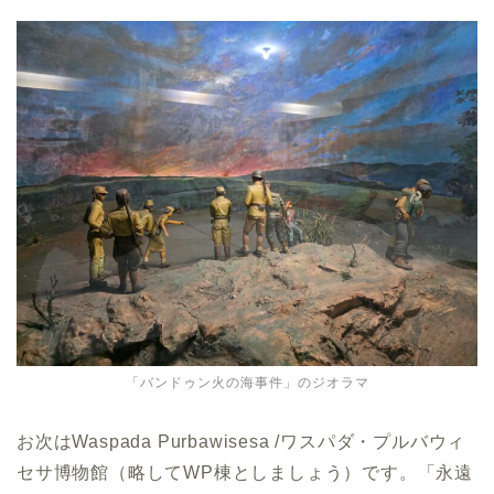
「バンドゥン火の海事件」のジオラマ
お次はWaspada Purbawisesa /ワスパダ・プルバウィ
セサ博物館（略してWP棟としましょう）です。「永遠