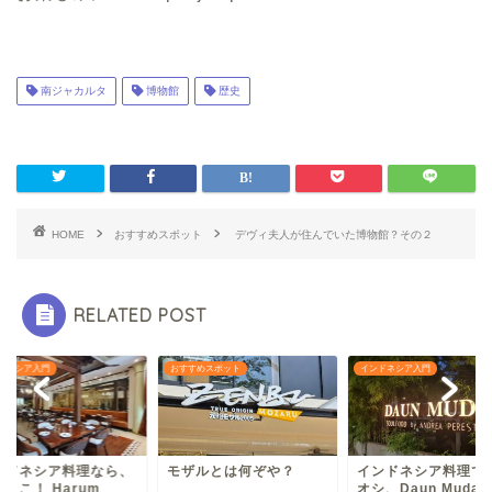
南ジャカルタ
博物館
歴史
HOME
おすすめスポット
デヴィ夫人が住んでいた博物館？その２
RELATED POST
ドネシア入門
おすすめスポット
インドネシア入門
ンドネシア料理なら、
モザルとは何ぞや？
インドネシア料理で
ここ！ Harum
オシ、Daun Muda