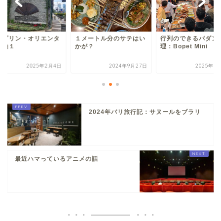
ンダリン・オリエンタ
１メートル分のサテはい
行列のできるパダン
宿泊１
かが？
理：Bopet Mini
2025年2月4日
2024年9月27日
2025年3
2024年バリ旅行記：サヌールをブラリ
最近ハマっているアニメの話