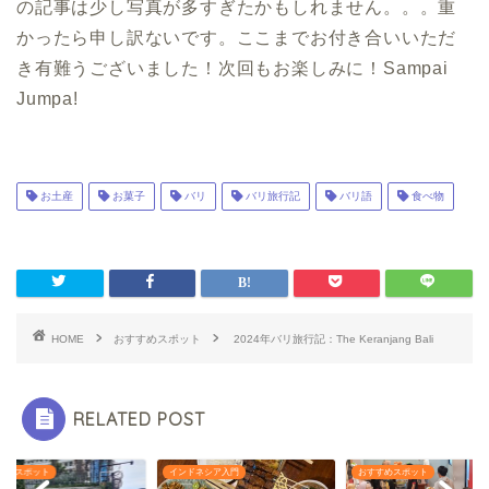
の記事は少し写真が多すぎたかもしれません。。。重
かったら申し訳ないです。ここまでお付き合いいただ
き有難うございました！次回もお楽しみに！Sampai
Jumpa!
お土産
お菓子
バリ
バリ旅行記
バリ語
食べ物
HOME
おすすめスポット
2024年バリ旅行記：The Keranjang Bali
RELATED POST
すめスポット
インドネシア入門
おすすめスポット