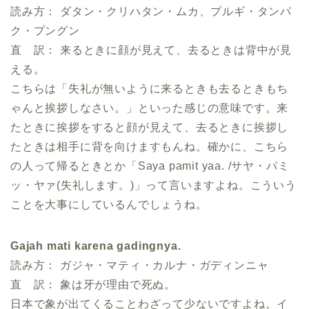
読み方： ダタン・クリハタン・ムカ、プルギ・タンパ
ク・プングン
直 訳： 来るときに顔が見えて、去るときは背中が見
える。
こちらは「失礼が無いように来るときも去るときもち
ゃんと挨拶しなさい。」といった感じの意味です。来
たときに挨拶をすると顔が見えて、去るときに挨拶し
たときは相手に背を向けますもんね。確かに、こちら
の人って帰るときとか「Saya pamit yaa. /サヤ・パミ
ッ・ヤァ(失礼します。)」って言いますよね。こういう
ことを大事にしているんでしょうね。
Gajah mati karena gadingnya.
読み方： ガジャ・マティ・カルナ・ガディンニャ
直 訳： 象は牙が理由で死ぬ。
日本で象が出てくることわざって少ないですよね。イ