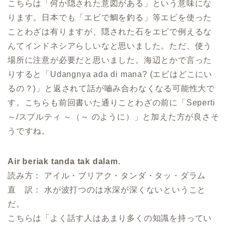
こちらは「何か隠された意図がある」という意味にな
ります。日本でも「エビで鯛を釣る」等エビを使った
ことわざは有りますが、隠された石をエビで例えるな
んてインドネシアらしいなと思いました。ただ、使う
場所に注意が必要だと思いました。海辺とかで言った
りすると「Udangnya ada di mana? (エビはどこにい
るの？)」と返されて話が嚙み合わなくなる可能性大で
す。こちらも前回書いた通りことわざの前に「Seperti
～/スプルティ ～（～ のように）」と加えた方が良さそ
うですね。
Air beriak tanda tak dalam.
読み方： アイル・ブリアク・タンダ・タッ・ダラム
直 訳： 水が波打つのは水深が深くないということ
だ。
こちらは「よく話す人はあまり多くの知識を持ってい