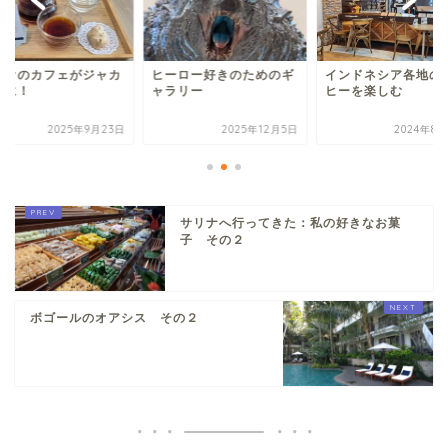
リオのカフェがジャカ
ヒーロー好きのためのギ
インドネシア各地の
タに！
ャラリー
ヒーを楽しむ
2025年9月23日
2025年12月5日
2024年8月
サリナへ行ってきた：私の好きなお菓
子 その２
ボゴールのオアシス その２