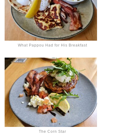
What Pappou Had for His Breakfast
The Corn Star