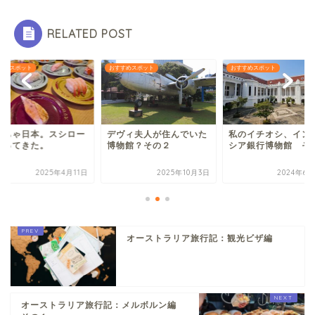
RELATED POST
すめスポット
おすすめスポット
おすすめスポット
っちゃ日本。スシロー
デヴィ夫人が住んでいた
私のイチオシ、イン
行ってきた。
博物館？その２
シア銀行博物館 そ
2025年4月11日
2025年10月3日
2024年6月
オーストラリア旅行記：観光ビザ編
オーストラリア旅行記：メルボルン編