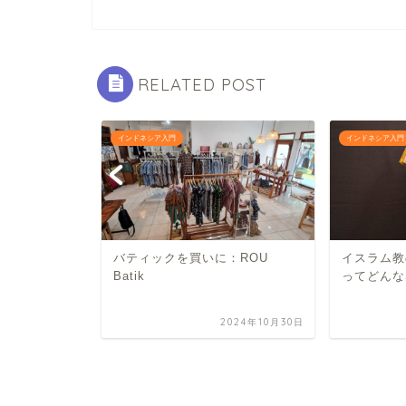
RELATED POST
インドネシア入門
インドネシア入門
」を見た。
バティックを買いに：ROU
イスラム教
Batik
ってどんな
2024年9月30日
2024年10月30日